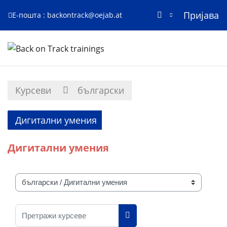
Пријава
Е-пошта :
backontrack@oejab.at
Иди на главни садржај
Почетна страница
Курсеви
български
Дигитални умения
Дигитални умения
Категорије курсева
Претражи курсеве